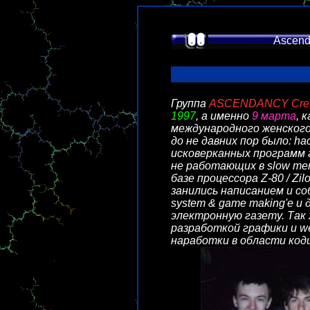
Ascend
Группа
ASCENDANCY Creat
1997
, а именно
9 марта
, 
международного женского
до не давних пор было: h
исковерканных программ 
не работающих в slow m
базе процессора Z-80 / Zi
занились написанием и со
system & game making'е и
электронную газету. Так
разработкой графики и w
наработки в области код