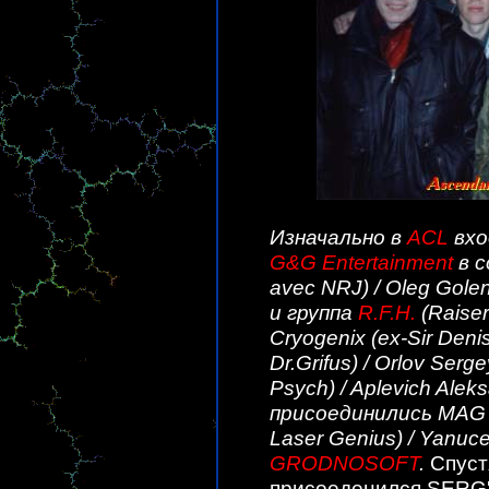
Изначально в
ACL
вхо
G&G Entertainment
в с
avec NRJ) / Oleg Golenk
и группа
R.F.H.
(Raiser
Cryogenix (ex-Sir Denis)
Dr.Grifus) / Orlov Serg
Psych) / Aplevich Alek
присоединились MAG / 
Laser Genius) / Yanuc
GRODNOSOFT
.
Спуст
присоеденился SERG'a