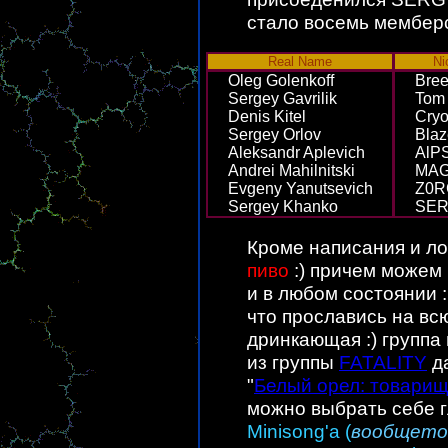
стало восемь мембер
Real Name
Ni
Oleg Golenkoff
Bre
Sergey Gavrilik
Tom 
Denis Kitel
Cry
Sergey Orlov
Blaz
Aleksandr Aplevich
AlP
Andrei Mahilnitski
MA
Evgeny Yanutsevich
Z0R
Sergey Khanko
SER
Кроме написания и л
пиво
:) причем можем
и в любом состоянии :
что прославись на вс
дринкающая :) группа 
из группы
FATALITY
да
"
Белый орел: товарищ
можно выбрать себе г
Minisong'а (
вообщето м